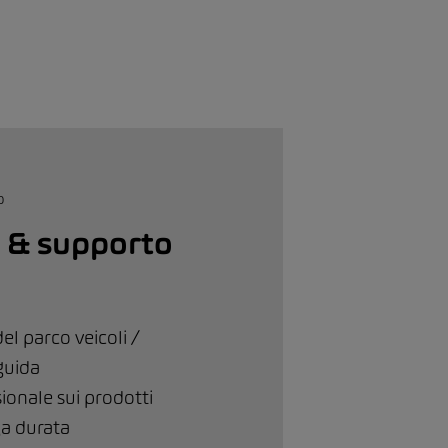
 & supporto
del parco veicoli /
guida
ionale sui prodotti
nga durata