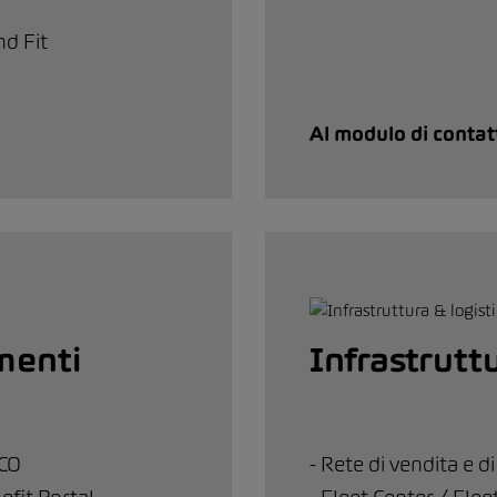
nd Fit
Al modulo di contat
menti
Infrastruttu
TCO
- Rete di vendita e di