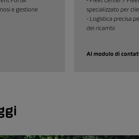
efit Portal
- Fleet Center / Flee
gnosi e gestione
specializzato per clie
- Logistica precisa p
dei ricambi
Al modulo di contat
ggi