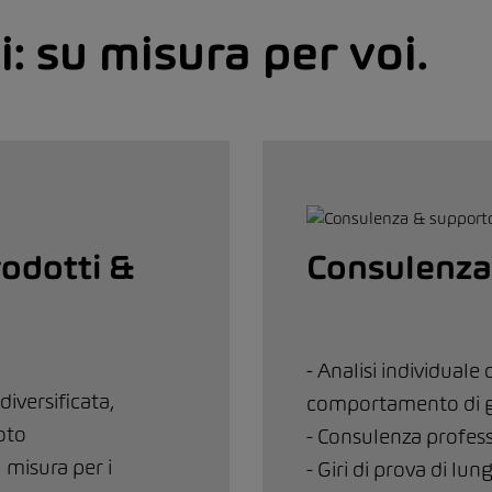
i: su misura per voi.
rodotti &
Consulenza
- Analisi individuale 
iversificata,
comportamento di 
oto
- Consulenza profess
u misura per i
- Giri di prova di lu