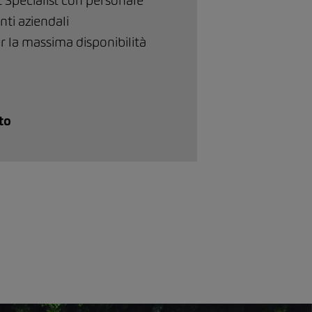
t Specialist con personale
nti aziendali
er la massima disponibilità
to