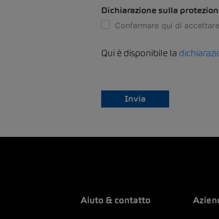
Dichiarazione sulla protezion
Confermare qui di accettare 
Qui è disponibile la
dichiarazi
Invia
Aiuto & contatto
Azien