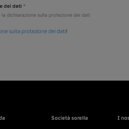
e dei dati
la dichiarazione sulla protezione dei dati
one sulla protezione dei dati
!
da
Società sorella
I no